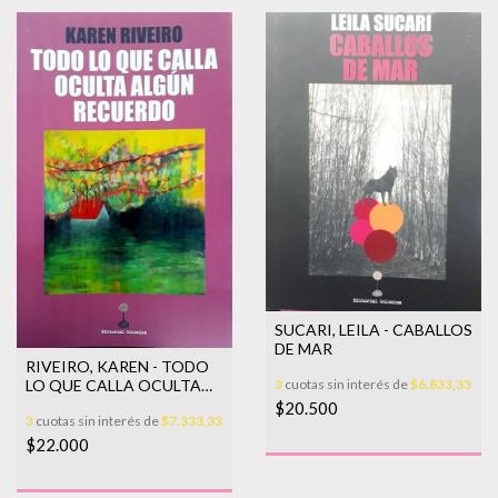
SUCARI, LEILA - CABALLOS
DE MAR
RIVEIRO, KAREN - TODO
LO QUE CALLA OCULTA
3
cuotas sin interés de
$6.833,33
ALGÚN RECUERDO
$20.500
3
cuotas sin interés de
$7.333,33
$22.000