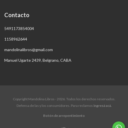
Contacto
5491173854004
1158962644
mandolinalibros@gmail.com
Manuel Ugarte 2439, Belgrano, CABA
Copyright Mandolina Libros - 2026. Todos los derechos reservados.
Defensa de las y los consumidores. Para reclamos
ingresá acá.
Botón de arrepentimiento