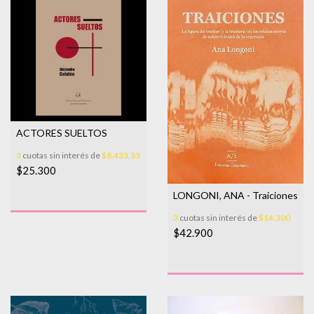
ACTORES SUELTOS
3
cuotas sin interés de
$8.433,33
$25.300
LONGONI, ANA - Traiciones
3
cuotas sin interés de
$14.300
$42.900