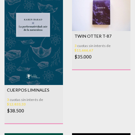
TWIN OTTER T-87
3
cuotas sin interés de
$11.666,67
$35.000
CUERPOS LIMINALES
3
cuotas sin interés de
$12.833,33
$38.500