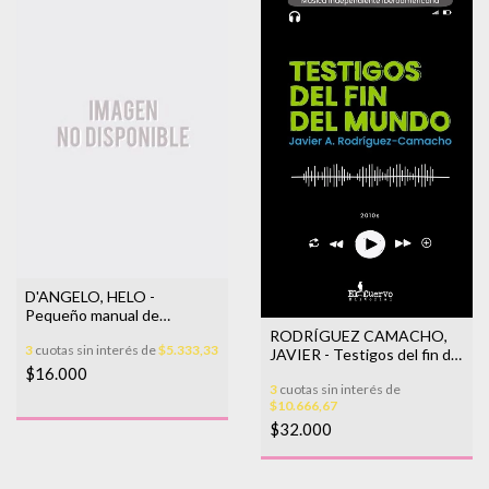
D'ANGELO, HELO -
Pequeño manual de
autodefensa
RODRÍGUEZ CAMACHO,
3
cuotas sin interés de
$5.333,33
JAVIER - Testigos del fin del
mundo
$16.000
3
cuotas sin interés de
$10.666,67
$32.000