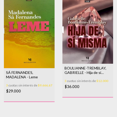
BOULIANNE-TREMBLAY,
SÁ FERNANDES,
GABRIELLE - Hija de si
MADALENA - Leme
misma
3
cuotas sin interés de
$12.000
3
cuotas sin interés de
$9.666,67
$36.000
$29.000