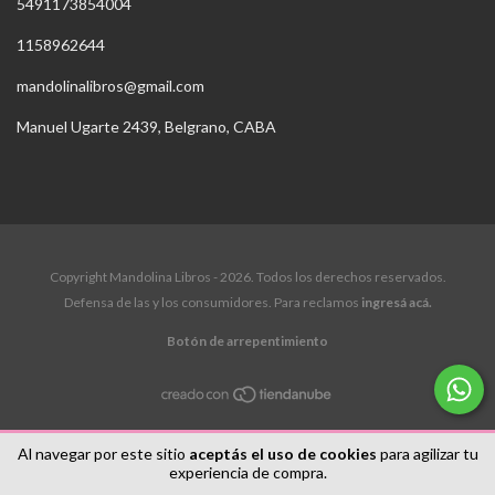
5491173854004
1158962644
mandolinalibros@gmail.com
Manuel Ugarte 2439, Belgrano, CABA
Copyright Mandolina Libros - 2026. Todos los derechos reservados.
Defensa de las y los consumidores. Para reclamos
ingresá acá.
Botón de arrepentimiento
Al navegar por este sitio
aceptás el uso de cookies
para agilizar tu
experiencia de compra.