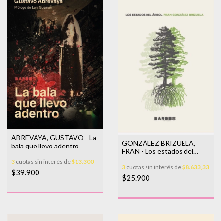
ABREVAYA, GUSTAVO - La
GONZÁLEZ BRIZUELA,
bala que llevo adentro
FRAN - Los estados del
árbol
3
cuotas sin interés de
$13.300
3
cuotas sin interés de
$8.633,33
$39.900
$25.900