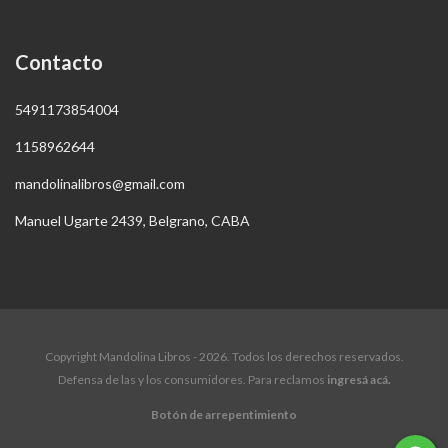
Contacto
5491173854004
1158962644
mandolinalibros@gmail.com
Manuel Ugarte 2439, Belgrano, CABA
Copyright Mandolina Libros - 2026. Todos los derechos reservados.
Defensa de las y los consumidores. Para reclamos
ingresá acá.
Botón de arrepentimiento