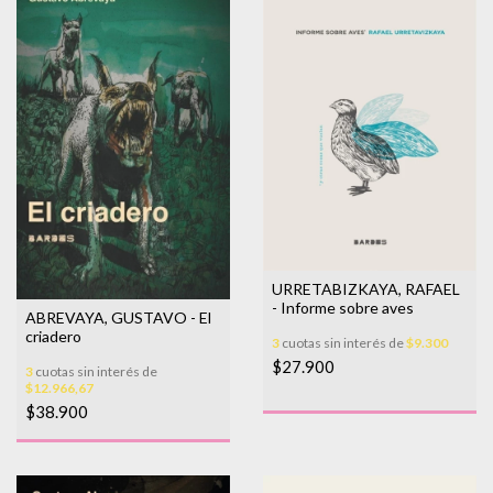
URRETABIZKAYA, RAFAEL
- Informe sobre aves
ABREVAYA, GUSTAVO - El
criadero
3
cuotas sin interés de
$9.300
$27.900
3
cuotas sin interés de
$12.966,67
$38.900