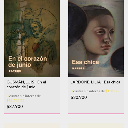
GUSMÁN, LUIS - En el
LARDONE, LILIA - Esa chica
corazón de junio
3
cuotas sin interés de
$10.300
3
cuotas sin interés de
$30.900
$12.633,33
$37.900