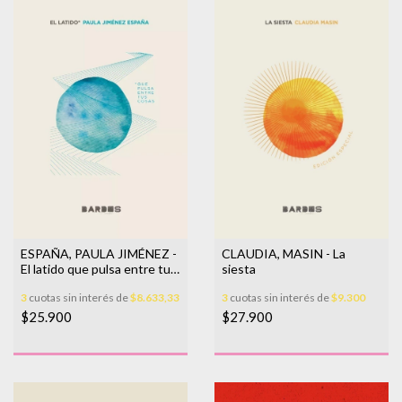
ESPAÑA, PAULA JIMÉNEZ -
CLAUDIA, MASIN - La
El latido que pulsa entre tus
siesta
cosas
3
cuotas sin interés de
$8.633,33
3
cuotas sin interés de
$9.300
$25.900
$27.900