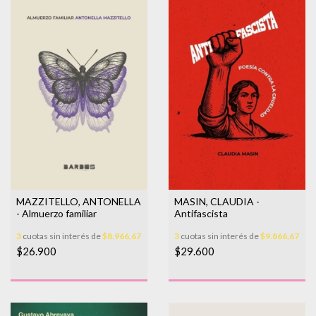
MAZZITELLO, ANTONELLA
MASIN, CLAUDIA -
- Almuerzo familiar
Antifascista
3
cuotas sin interés de
$8.966,67
3
cuotas sin interés de
$9.866,67
$26.900
$29.600