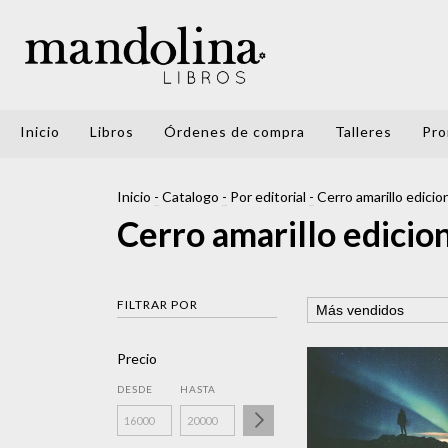
Inicio
Libros
Órdenes de compra
Talleres
Pro
Inicio
-
Catalogo
-
Por editorial
-
Cerro amarillo edicio
Cerro amarillo edicio
FILTRAR POR
Precio
DESDE
HASTA