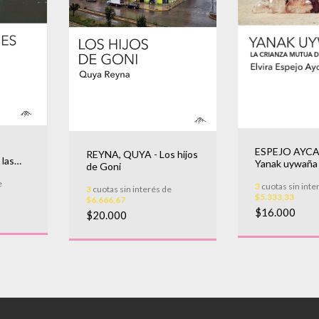
ESPEJO AYCA,
REYNA, QUYA - Los hijos
 las
Yanak uywaña
de Goni
e
3
cuotas sin inte
3
cuotas sin interés de
$5.333,33
$6.666,67
$16.000
$20.000