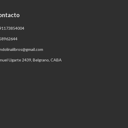
ontacto
91173854004
58962644
ndolinalibros@gmail.com
nuel Ugarte 2439, Belgrano, CABA