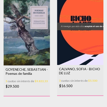
CALVANO, SOFIA - BICHO
GOYENECHE, SEBASTIAN -
DE LUZ
Poemas de familia
3
cuotas sin interés de
$5.500
3
cuotas sin interés de
$9.833,33
$16.500
$29.500