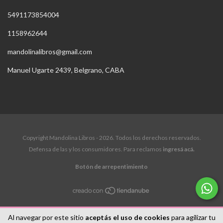
5491173854004
1158962644
mandolinalibros@gmail.com
Manuel Ugarte 2439, Belgrano, CABA
Copyright Mandolina Libros - 2026. Todos los derechos reservados.
Defensa de las y los consumidores. Para reclamos
ingresá acá.
Botón de arrepentimiento
Al navegar por este sitio
aceptás el uso de cookies
para agilizar tu