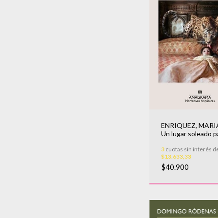
ENRIQUEZ, MARI
Un lugar soleado p
gente sombría
3
cuotas sin interés d
$13.633,33
$40.900