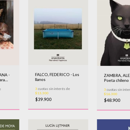
FALCO, FEDERICO - Los
ANA -
ZAMBRA, ALE
llanos
ara
Poeta chileno
3
cuotas sin interés de
e
3
cuotas sin inte
$13.300
$16.300
$39.900
$48.900