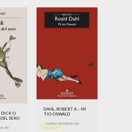
DAHL, ROBERT A. - MI
- DICK O
TIO OSWALD
 DEL SEXO
3
cuotas sin interés de
rés de
$8.966,67