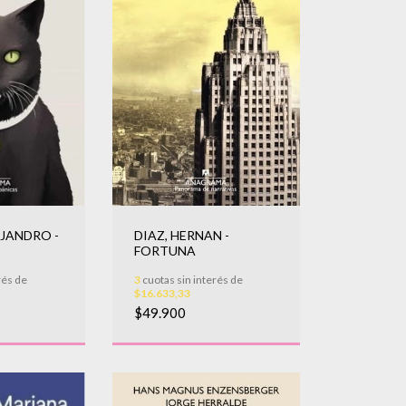
JANDRO -
DIAZ, HERNAN -
FORTUNA
rés de
3
cuotas sin interés de
$16.633,33
$49.900