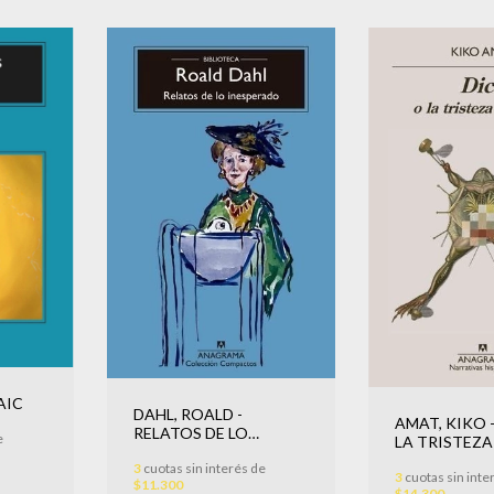
AIC
DAHL, ROALD -
AMAT, KIKO 
RELATOS DE LO
e
LA TRISTEZA
INESPERADO
3
cuotas sin interés de
3
cuotas sin inte
$11.300
$14.300