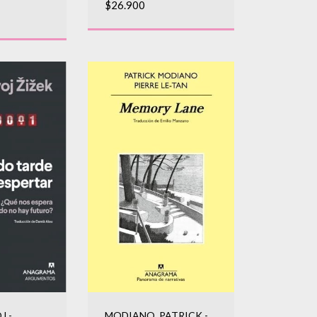
$26.900
MODIANO, PATRICK -
J -