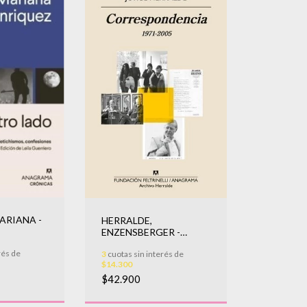
ARIANA -
HERRALDE,
ENZENSBERGER -
CORRESPONDENCIA
rés de
3
cuotas sin interés de
1971-2005
$14.300
$42.900