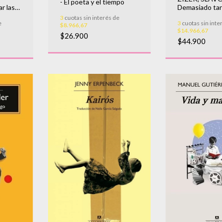
- El poeta y el tiempo
ar las
Demasiado tar
despertar
3
cuotas sin interés de
e
3
cuotas sin inte
$8.966,67
$14.966,67
$26.900
$44.900