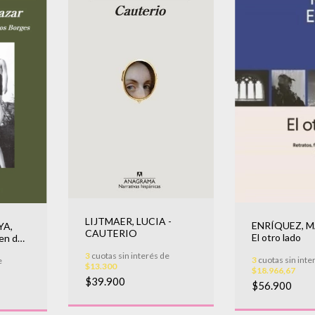
LIJTMAER, LUCIA -
ENRÍQUEZ, M
YA,
CAUTERIO
El otro lado
n del
3
cuotas sin interés de
3
cuotas sin inte
e
$13.300
$18.966,67
$39.900
$56.900