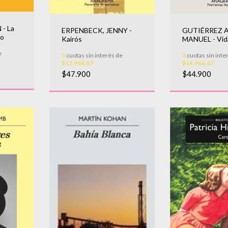
- La
GUTIÉRREZ 
ERPENBECK, JENNY -
go
MANUEL - Vid
Kairós
maravillas
e
3
cuotas sin inte
3
cuotas sin interés de
$14.966,67
$15.966,67
$44.900
$47.900