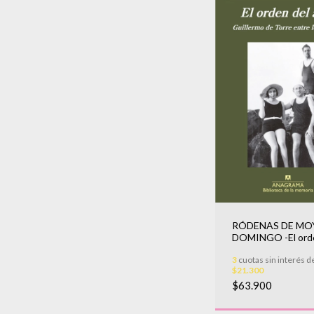
RÓDENAS DE MO
DOMINGO -El orde
azar
3
cuotas sin interés d
$21.300
$63.900