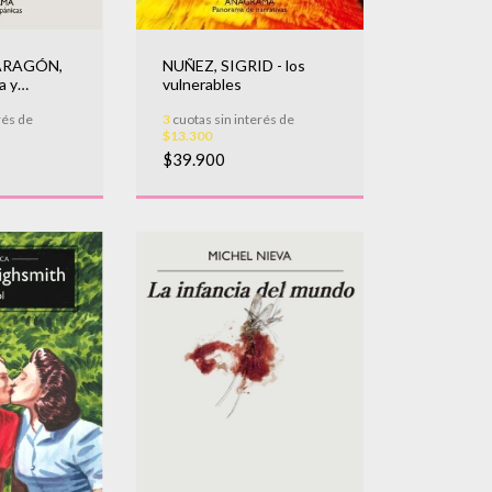
ARAGÓN,
NUÑEZ, SIGRID - los
a y
vulnerables
rés de
3
cuotas sin interés de
$13.300
$39.900