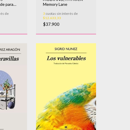
Memory Lane
de para
3
cuotas sin interés de
rés de
$12.633,33
$37.900