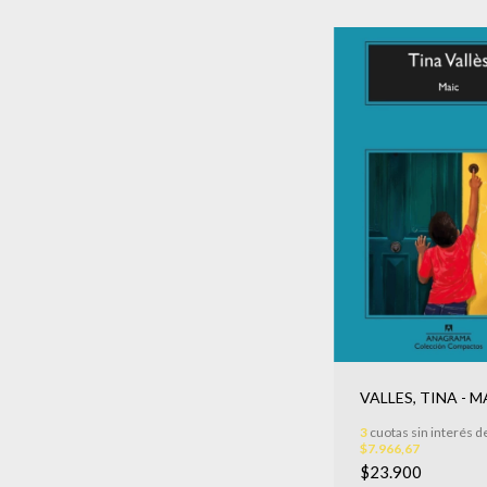
VALLES, TINA - M
3
cuotas sin interés d
$7.966,67
$23.900