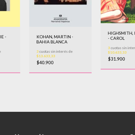
HIGHSMITH, 
E -
KOHAN, MARTIN -
- CAROL
BAHIA BLANCA
3
cuotas sin inte
e
3
cuotas sin interés de
$10.633,33
$13.633,33
$31.900
$40.900