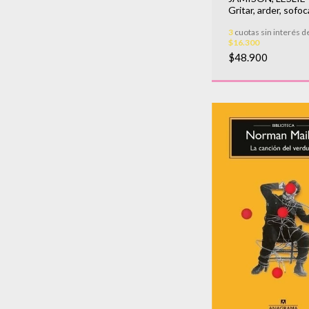
Gritar, arder, sofoc
llamas
3
cuotas sin interés d
$16.300
$48.900