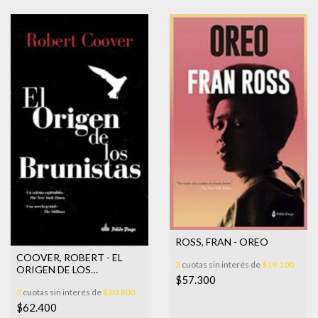
ROSS, FRAN - OREO
COOVER, ROBERT - EL
3
cuotas sin interés de
$19.100
ORIGEN DE LOS
$57.300
BRUNISTAS
3
cuotas sin interés de
$20.800
$62.400