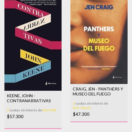
CRAIG, JEN - PANTHERS Y
MUSEO DEL FUEGO
KEENE, JOHN -
CONTRANARRATIVAS
3
cuotas sin interés de
$15.766,67
3
cuotas sin interés de
$19.100
$47.300
$57.300