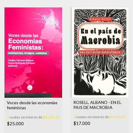
ROSELL, ALBANO - EN EL
Voces desde las economías
PAIS DE MACROBIA
feministas
3
cuotas sin interés de
$5.666,67
3
cuotas sin interés de
$8.333,33
$17.000
$25.000