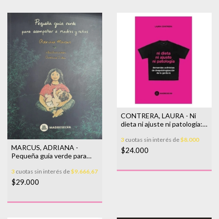
CONTRERA, LAURA - Ni
dieta ni ajuste ni patología:
demandas activistas de
3
cuotas sin interés de
$8.000
despatologización de la
MARCUS, ADRIANA -
gordura
$24.000
Pequeña guía verde para
acompañar a madres y niñxs
3
cuotas sin interés de
$9.666,67
$29.000