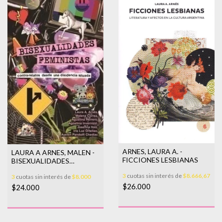
ARNES, LAURA A. -
LAURA A ARNES, MALEN -
FICCIONES LESBIANAS
BISEXUALIDADES
FEMINISTAS: CONTRA-
3
cuotas sin interés de
$8.666,67
3
cuotas sin interés de
$8.000
RELATOS DE
$26.000
$24.000