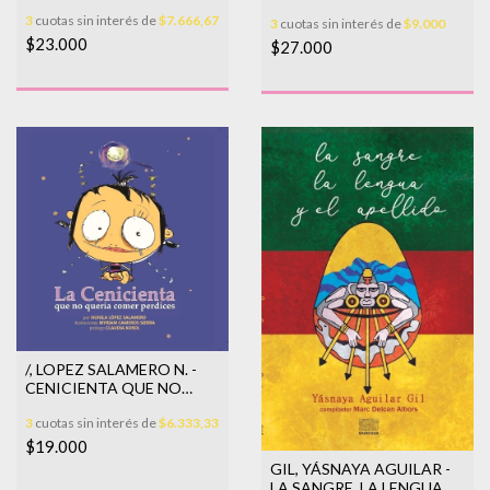
3
cuotas sin interés de
$7.666,67
3
cuotas sin interés de
$9.000
$23.000
$27.000
/, LOPEZ SALAMERO N. -
CENICIENTA QUE NO
QUERIA COMER PERDICES
3
cuotas sin interés de
$6.333,33
LA.
$19.000
GIL, YÁSNAYA AGUILAR -
LA SANGRE, LA LENGUA Y