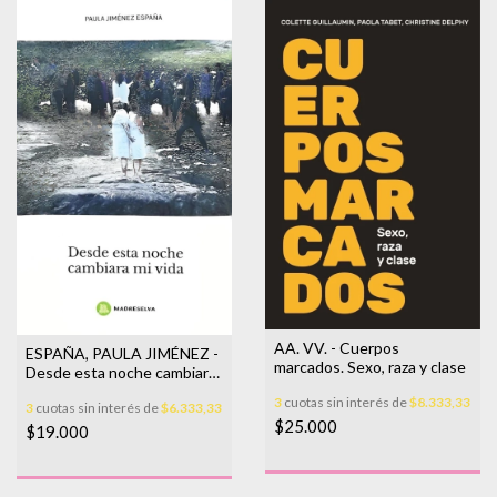
AA. VV. - Cuerpos
ESPAÑA, PAULA JIMÉNEZ -
marcados. Sexo, raza y clase
Desde esta noche cambiará
mi vida
3
cuotas sin interés de
$8.333,33
3
cuotas sin interés de
$6.333,33
$25.000
$19.000