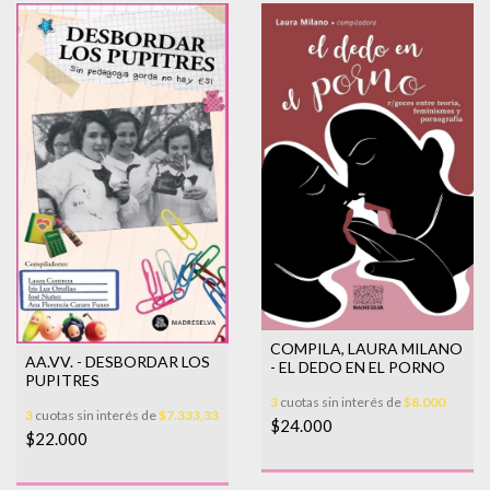
COMPILA, LAURA MILANO
AA.VV. - DESBORDAR LOS
- EL DEDO EN EL PORNO
PUPITRES
3
cuotas sin interés de
$8.000
3
cuotas sin interés de
$7.333,33
$24.000
$22.000