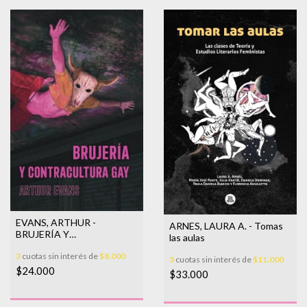
EVANS, ARTHUR -
ARNES, LAURA A. - Tomas
BRUJERÍA Y
las aulas
CONTRACULTURA GAY
3
cuotas sin interés de
$8.000
3
cuotas sin interés de
$11.000
$24.000
$33.000