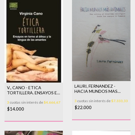
LAURI, FERNANDEZ -
V., CANO - ETICA
HACIA MUNDOS MAS
TORTILLERA. ENSAYOS EN
ANIMALES
TORNO AL ETHOS
3
cuotas sin interés de
$7.333,33
3
cuotas sin interés de
$4.666,67
$22.000
$14.000