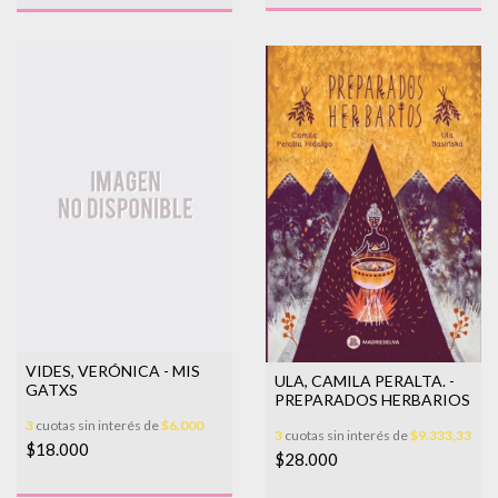
VIDES, VERÓNICA - MIS
ULA, CAMILA PERALTA. -
GATXS
PREPARADOS HERBARIOS
3
cuotas sin interés de
$6.000
3
cuotas sin interés de
$9.333,33
$18.000
$28.000