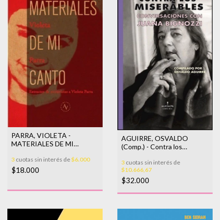
PARRA, VIOLETA -
AGUIRRE, OSVALDO
MATERIALES DE MI
(Comp.) - Contra los
CANTO
miserables. Conversaciones
3
cuotas sin interés de
$6.000
3
cuotas sin interés de
con Juana Bignozzi
$18.000
$10.666,67
$32.000