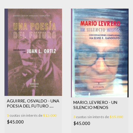
AGUIRRE, OSVALDO - UNA
MARIO, LEVRERO - UN
POESIA DEL FUTURO .
SILENCIO MENOS
CONVERSACIONES CON J
3
cuotas sin interés de
$15.000
3
cuotas sin interés de
$15.000
$45.000
$45.000