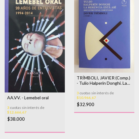
TRÍMBOLI, JAVIER (Comp.)
- Tulio Halperin Donghi. La
herencia está ahí
3
cuotas sin interés de
AA.VV. - Lemebel oral
$10.966,67
$32.900
3
cuotas sin interés de
$12.666,67
$38.000