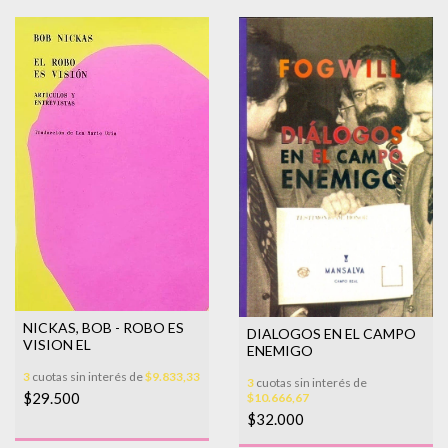
NICKAS, BOB - ROBO ES
DIALOGOS EN EL CAMPO
VISION EL
ENEMIGO
3
cuotas sin interés de
$9.833,33
3
cuotas sin interés de
$29.500
$10.666,67
$32.000