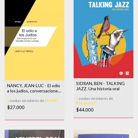
SIDRAN, BEN - TALKING
NANCY, JEAN-LUC - El odio
JAZZ. Una historia oral
a los judios, conversaciones
con Danielle Cohen-Levinas
3
cuotas sin interés de
3
cuotas sin interés de
$9.000
$14.666,67
$27.000
$44.000