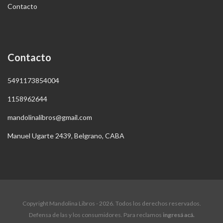
Contacto
Contacto
5491173854004
1158962644
mandolinalibros@gmail.com
Manuel Ugarte 2439, Belgrano, CABA
Copyright Mandolina Libros - 2026. Todos los derechos reservados.
Defensa de las y los consumidores. Para reclamos
ingresá acá.