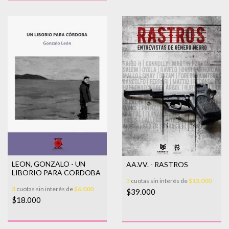
LEON, GONZALO - UN
AA.VV. - RASTROS
LIBORIO PARA CORDOBA
3
cuotas sin interés de
$13.000
3
cuotas sin interés de
$6.000
$39.000
$18.000