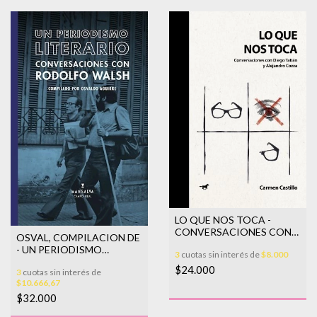
LO QUE NOS TOCA -
CONVERSACIONES CON
OSVAL, COMPILACION DE
DIEGO T
- UN PERIODISMO
3
cuotas sin interés de
$8.000
LITERARIO.
$24.000
3
cuotas sin interés de
CONVERSACIONES CON
$10.666,67
$32.000