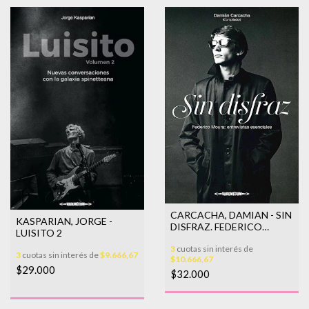
CARCACHA, DAMIAN - SIN
KASPARIAN, JORGE -
DISFRAZ. FEDERICO
LUISITO 2
MOURA: ENTREVISTAS
3
cuotas sin interés de
ESE
3
cuotas sin interés de
$9.666,67
$10.666,67
$29.000
$32.000