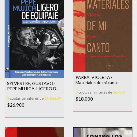
PARRA, VIOLETA -
Materiales de mi canto
SYLVESTRE, GUSTAVO -
PEPE MUJICA. LIGERO DE
3
cuotas sin interés de
$6.000
EQUIPAJE
3
cuotas sin interés de
$8.966,67
$18.000
$26.900