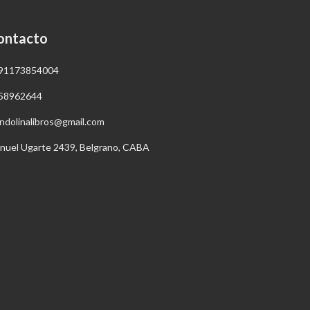
ontacto
91173854004
58962644
ndolinalibros@gmail.com
nuel Ugarte 2439, Belgrano, CABA