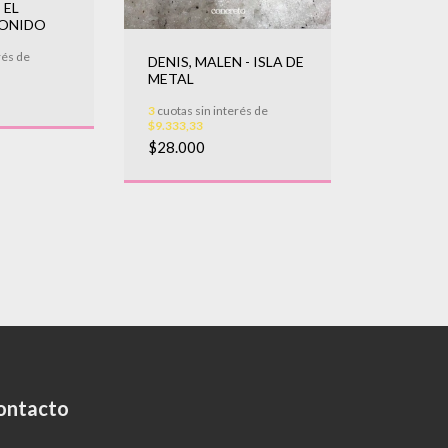
 EL
SONIDO
rés de
DENIS, MALEN - ISLA DE
METAL
3
cuotas sin interés de
$9.333,33
$28.000
ontacto