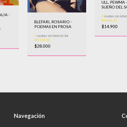
ULL, PEWMA -
SUEÑO DEL 
LIA -
3
cuotas sin inte
$4.966,67
BLEFARI, ROSARIO -
$14.900
POEMAS EN PROSA
e
3
cuotas sin interés de
$9.333,33
$28.000
Navegación
C