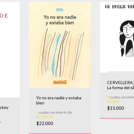
CERVELLERA,
La forma del si
3
cuotas sin inte
Yo no era nadie y estaba
$5.000
bien
ockey
$15.000
3
cuotas sin interés de
$7.333,33
e
$22.000