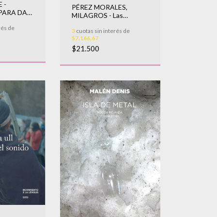
 -
PÉREZ MORALES,
PARA DAR
MILAGROS - Las
montañas no deberían
rés de
3
cuotas sin interés de
escucharse
$7.166,67
$21.500