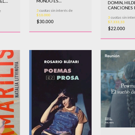
MUNDO ES
EL
DOMIN, HILDE
SIMPLEMENTE UN
HE
CANCIONES 
3
cuotas sin interés de
ALARIDO
e
ALIENTO
$10.000
3
cuotas sin inte
$30.000
$7.333,33
$22.000