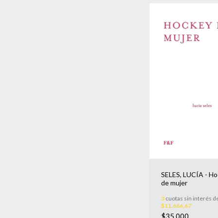
SELES, LUCÍA - H
de mujer
3
cuotas sin interés d
$11.666,67
$35.000