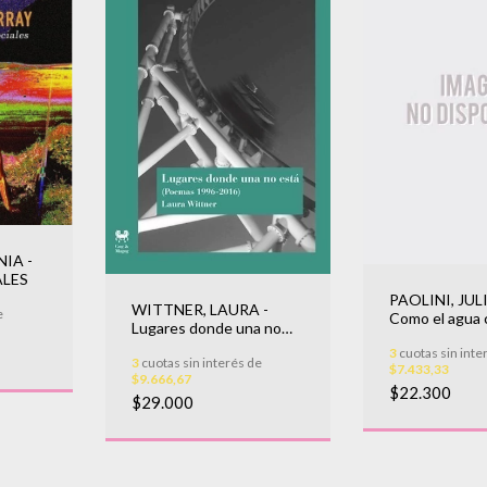
IA -
LES
PAOLINI, JUL
WITTNER, LAURA -
e
Como el agua
Lugares donde una no
corre
está (poemas 1996-
3
cuotas sin inte
3
cuotas sin interés de
2016)
$7.433,33
$9.666,67
$22.300
$29.000