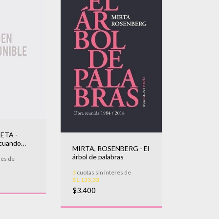
IETA -
 cuando
MIRTA, ROSENBERG - El
árbol de palabras
rés de
3
cuotas sin interés de
$1.133,33
$3.400