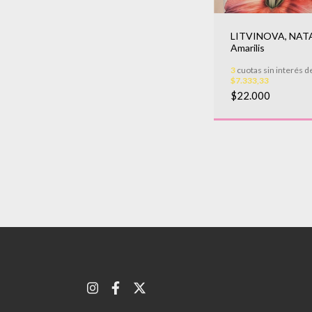
LITVINOVA, NATA
Amarilis
3
cuotas sin interés d
$7.333,33
$22.000