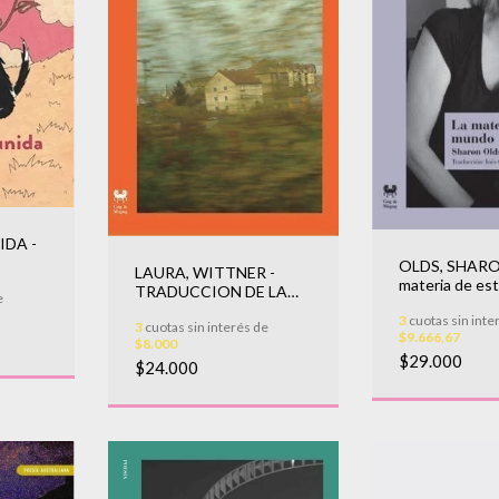
IDA -
OLDS, SHARON
LAURA, WITTNER -
materia de es
TRADUCCION DE LA
e
RUTA
3
cuotas sin inte
3
cuotas sin interés de
$9.666,67
$8.000
$29.000
$24.000