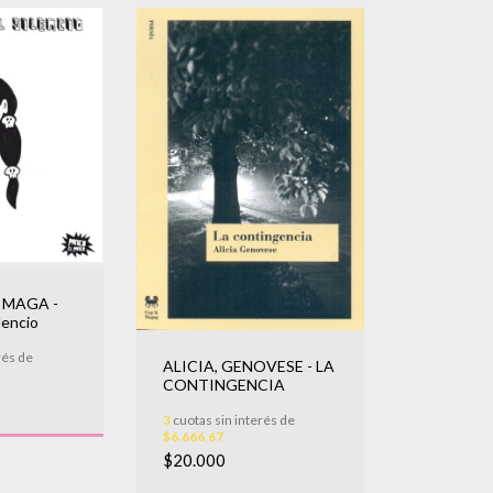
 MAGA -
lencio
rés de
ALICIA, GENOVESE - LA
CONTINGENCIA
3
cuotas sin interés de
$6.666,67
$20.000