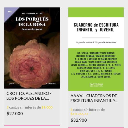
CROTTO, ALEJANDRO -
AA.VV. - CUADERNOS DE
LOS PORQUES DE LA
ESCRITURA INFANTIL Y
ROSA
JUVENIL
3
cuotas sin interés de
$9.000
3
cuotas sin interés de
$27.000
$10.966,67
$32.900