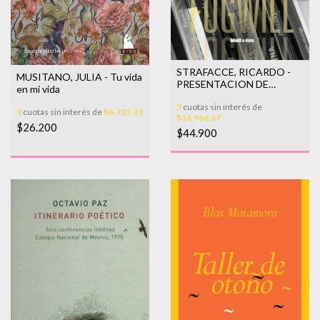
STRAFACCE, RICARDO -
MUSITANO, JULIA - Tu vida
PRESENTACION DE
en mi vida
RODOLFO FOGWILL
3
cuotas sin interés de
3
cuotas sin interés de
$8.733,33
$14.966,67
$26.200
$44.900