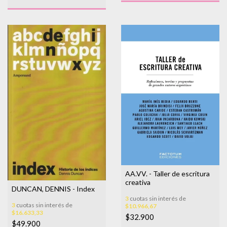
AA.VV. - Taller de escritura
creativa
DUNCAN, DENNIS - Index
3
cuotas sin interés de
3
cuotas sin interés de
$10.966,67
$16.633,33
$32.900
$49.900