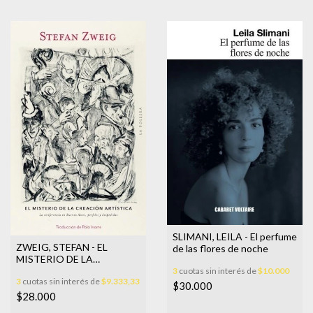
SLIMANI, LEILA - El perfume
ZWEIG, STEFAN - EL
de las flores de noche
MISTERIO DE LA
CREACION ARTISTICA
3
cuotas sin interés de
$10.000
3
cuotas sin interés de
$9.333,33
$30.000
$28.000