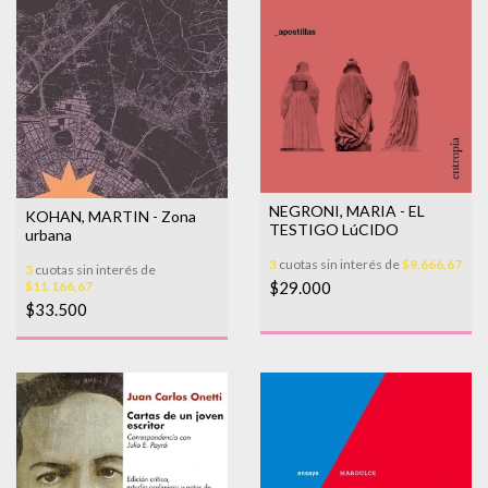
NEGRONI, MARIA - EL
KOHAN, MARTIN - Zona
TESTIGO LúCIDO
urbana
3
cuotas sin interés de
$9.666,67
3
cuotas sin interés de
$29.000
$11.166,67
$33.500