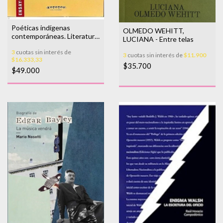
Poéticas indígenas
OLMEDO WEHITT,
contemporáneas. Literatura
LUCIANA - Entre telas
y transculturación en Amrica
3
cuotas sin interés de
Latina s. XX y XXI
3
cuotas sin interés de
$11.900
$16.333,33
$35.700
$49.000