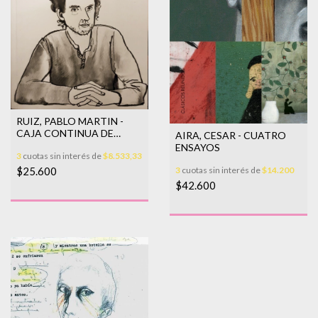
RUIZ, PABLO MARTIN -
CAJA CONTINUA DE
AIRA, CESAR - CUATRO
VOCES I
ENSAYOS
3
cuotas sin interés de
$8.533,33
3
cuotas sin interés de
$14.200
$25.600
$42.600