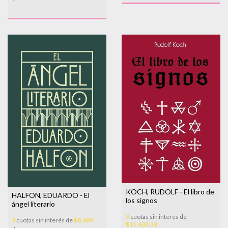
KOCH, RUDOLF - El libro de
HALFON, EDUARDO - El
los signos
ángel literario
3
cuotas sin interés de
3
cuotas sin interés de
$8.300
$11.633,33