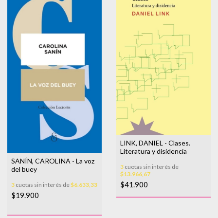
LINK, DANIEL - Clases.
Literatura y disidencia
SANÍN, CAROLINA - La voz
3
cuotas sin interés de
del buey
$13.966,67
$41.900
3
cuotas sin interés de
$6.633,33
$19.900