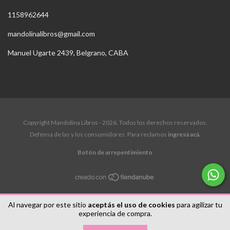
1158962644
mandolinalibros@gmail.com
Manuel Ugarte 2439, Belgrano, CABA
Copyright Mandolina Libros - 2026. Todos los derechos reservados.
Defensa de las y los consumidores. Para reclamos
ingresá acá.
Botón de arrepentimiento
Al navegar por este sitio
aceptás el uso de cookies
para agilizar tu
experiencia de compra.