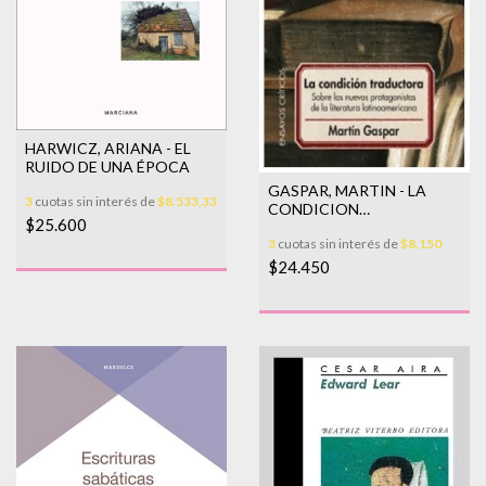
HARWICZ, ARIANA - EL
RUIDO DE UNA ÉPOCA
GASPAR, MARTIN - LA
3
cuotas sin interés de
$8.533,33
CONDICION
$25.600
TRADUCTORA (NUEVA
3
cuotas sin interés de
$8.150
EDICION)
$24.450