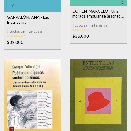
COHEN, MARCELO - Una
morada ambulante (escritos
GARRALÓN, ANA - Las
sobre poesía)
Incursoras
3
cuotas sin interés de
$11.666,67
3
cuotas sin interés de
$35.000
$10.666,67
$32.000