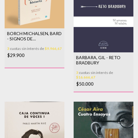
BORCH MICHALSEN, BARD
- SIGNOS DE
CIVILIZACIÓN
3
cuotas sin interés de
$9.966,67
$29.900
BARBARA, GIL - RETO
BRADBURY
3
cuotas sin interés de
$16.666,67
$50.000