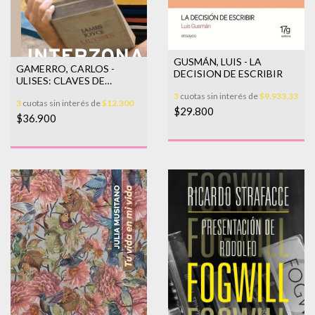
GUSMÁN, LUIS - LA
GAMERRO, CARLOS -
DECISION DE ESCRIBIR
ULISES: CLAVES DE
LECTURA
3
cuotas sin interés de
$9.933,33
3
cuotas sin interés de
$12.300
$29.800
$36.900