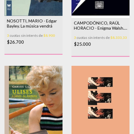
NOSOTTI, MARIO - Edgar
CAMPODÓNICO, RAÚL
Bayley. La música vendrá
HORACIO - Enigma Walsh.
La escritura del oficio
3
cuotas sin interés de
$8.900
3
cuotas sin interés de
$8.333,33
$26.700
$25.000