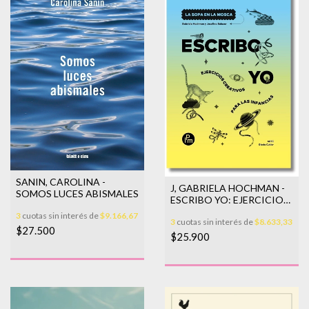
SANIN, CAROLINA -
J, GABRIELA HOCHMAN -
SOMOS LUCES ABISMALES
ESCRIBO YO: EJERCICIOS
CREATIVOS PARA LAS IN
3
cuotas sin interés de
$9.166,67
3
cuotas sin interés de
$8.633,33
$27.500
$25.900