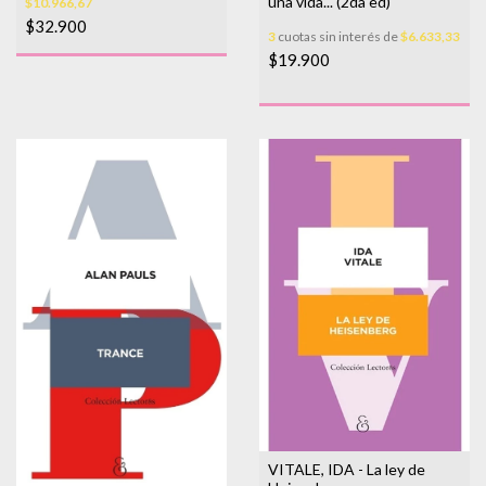
una vida... (2da ed)
$10.966,67
$32.900
3
cuotas sin interés de
$6.633,33
$19.900
VITALE, IDA - La ley de