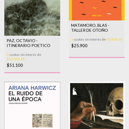
MATAMORO, BLAS -
TALLER DE OTOÑO
3
cuotas sin interés de
$8.633,33
PAZ, OCTAVIO -
$25.900
ITINERARIO POETICO
3
cuotas sin interés de
$17.033,33
$51.100