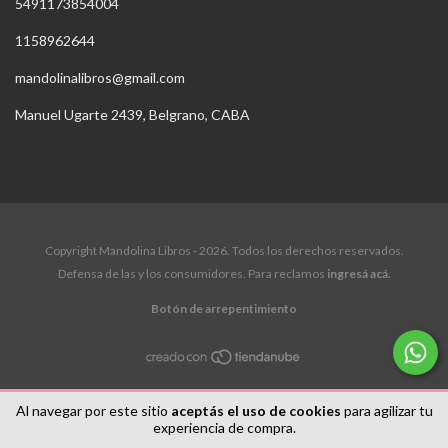
5491173854004
1158962644
mandolinalibros@gmail.com
Manuel Ugarte 2439, Belgrano, CABA
Copyright Mandolina Libros - 2026. Todos los derechos reservados.
Defensa de las y los consumidores. Para reclamos
ingresá acá.
Botón de arrepentimiento
Al navegar por este sitio
aceptás el uso de cookies
para agilizar tu
experiencia de compra.